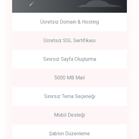
Ücretsiz Domain & Hosting
Get Started
Ücretsiz SSL Sertifikası
Start by trying our service for 30 days free trial no credit card
required.
Sınırsız Sayfa Oluşturma
5000 MB Mail
Sınırsız Tema Seçeneği
Mobil Desteği
Şablon Düzenleme