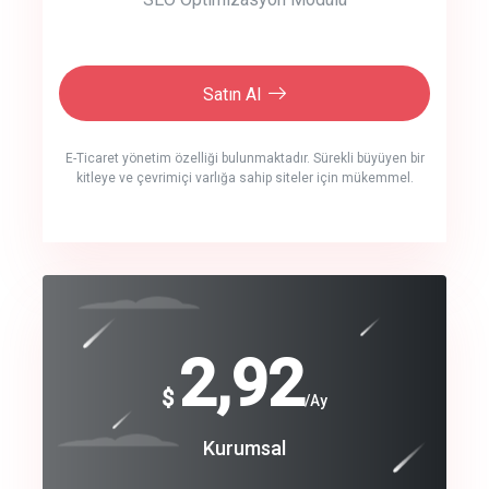
Satın Al
E-Ticaret yönetim özelliği bulunmaktadır. Sürekli büyüyen bir
kitleye ve çevrimiçi varlığa sahip siteler için mükemmel.
crm auto cync
click to call back
240
2,92
$
$
/year
/Ay
track energy costs
Coroprate
Kurumsal
predictive dialing