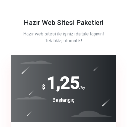
Hazır Web Sitesi Paketleri
Hazır web sitesi ile işinizi dijitale taşıyın!
Tek tıkla, otomatik!
Free
1,25
$
/Ay
Basic
Başlangıç