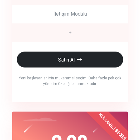
İletişim Modülü
+
Satın Al
Yeni başlayanlar için mükemmel seçim. Daha fazla pek çok
yönetim özelliği bulunmaktadır.
crm auto cync
KULLANICI SEÇİMİ
Best Choice
click to call back