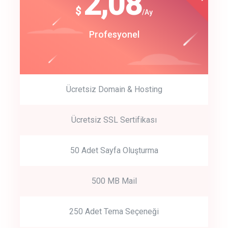
180
2,08
$
$
/year
/Ay
track energy costs
Start Up
Profesyonel
predictive dialing
Ücretsiz Domain & Hosting
Get Started
Ücretsiz SSL Sertifikası
Start by trying our service for 30 days free trial no credit card
required.
50 Adet Sayfa Oluşturma
500 MB Mail
250 Adet Tema Seçeneği